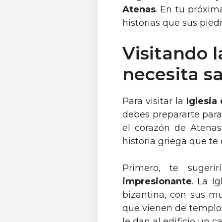
Atenas
. En tu próxima
historias que sus pied
Visitando l
necesita s
Para visitar la
Iglesia
debes prepararte para
el corazón de Atenas
historia griega que te 
Primero, te suge
impresionante
. La I
bizantina, con sus mu
que vienen de templos
le dan al edificio un c