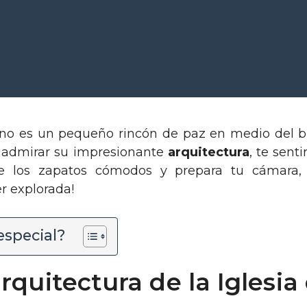
tás listo para descubrir un tesoro escondido en
rte a la
Iglesia de Agios Eleftherios
, tambi
s
«. En tu próxima visita a la capital grie
ino es un pequeño rincón de paz en medio del bul
 y admirar su impresionante
arquitectura
, te sent
e los zapatos cómodos y prepara tu cámara,
r explorada!
especial?
arquitectura de la Iglesia