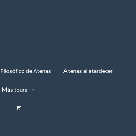
A
 Filosófico de Atenas
tenas al atardecer
S DE ATENAS
M
ás tours
?