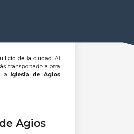
 el corazón de Atenas?
én conocida como la
ga, este lugar es un
licio de la ciudad. Al
irás transportado a otra
 ¡la
Iglesia de Agios
 de Agios