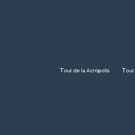
T
T
our de la Acrópolis
our
 AGIOS ELEFTHERIO
Escrito por
// ¿Te mostramos Atenas
Ateneatours.com
Iglesias de Atenas