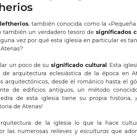
herios
leftherios
, también conocida como la «Pequeña M
no también un verdadero tesoro de
significados c
guna vez por qué esta iglesia en particular es ta
e Atenas?
lar un poco de su
significado cultural
. Esta igle
 de arquitectura eclesiástica de la época en A
s arquitectónicos, desde el románico hasta el gót
te de edificios antiguos, un método conocido
iedra de esta iglesia tiene su propia historia
oria de Atenas!
quitectura de la iglesia lo que la hace cultur
por las numerosas
relieves
y
esculturas
que ador