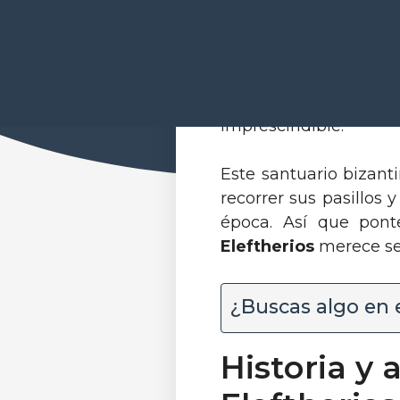
Hola, aventurero. ¿Es
Permíteme presenta
«
pequeña Metrópoli
imprescindible.
Este santuario bizant
recorrer sus pasillos
época. Así que pont
Eleftherios
merece se
¿Buscas algo en 
Historia y 