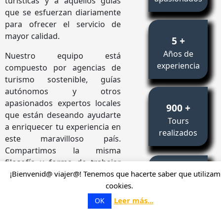
turísticas y a aquellos guías
que se esfuerzan diariamente
para ofrecer el servicio de
mayor calidad.
5 +
Años de
Nuestro equipo está
experiencia
compuesto por agencias de
turismo sostenible, guías
autónomos y otros
apasionados expertos locales
900 +
que están deseando ayudarte
Tours
a enriquecer tu experiencia en
realizados
este maravilloso país.
Compartimos la misma
filosofía y forma de trabajar
7500 +
que nos caracteriza:
¡Bienvenid@ viajer@! Tenemos que hacerte saber que utiliza
cookies.
Viajeros
Artículo añadido al carrito.
Cuando reservas cualquiera de
Finalizar Compra
satisfechos
Leer más...
OK
0 artículos -
0,00
€
nuestros tours y excursiones,
estás contribuyendo a un