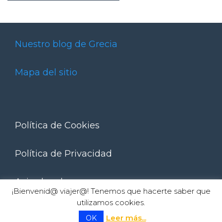
Nuestro blog de Grecia
Mapa del sitio
Política de Cookies
Política de Privacidad
Aviso legal
¡Bienvenid@ viajer@! Tenemos que hacerte saber que
utilizamos cookies.
Artículo añadido al carrito.
Finalizar Compra
Leer más...
OK
| © 2026
contacto@ateneatours.com
|
0 artículos -
0,00
€